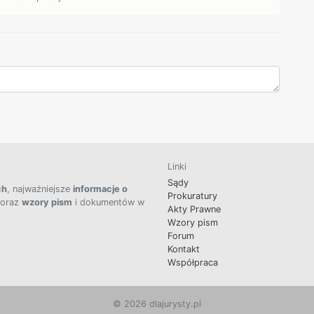
Linki
Sądy
ch
, najważniejsze
informacje o
Prokuratury
 oraz
wzory pism
i dokumentów w
Akty Prawne
Wzory pism
Forum
Kontakt
Współpraca
© 2026 dlajurysty.pl