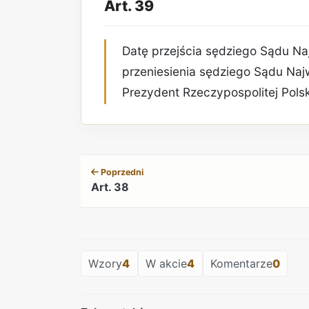
Art. 39
Datę przejścia sędziego Sądu N
przeniesienia sędziego Sądu Na
Prezydent Rzeczypospolitej Polsk
Poprzedni
Art. 38
Wzory
4
W akcie
4
Komentarze
0