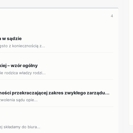
4
 w sądzie
sto z koniecznością z...
iej – wzór ogólny
 rodzica władzy rodzi...
ości przekraczającej zakres zwykłego zarządu...
zwolenia sądu opie...
j składamy do biura...