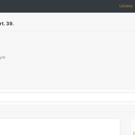
Ustawy
rt. 39.
zym