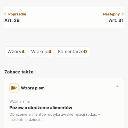
REKLAMA
Poprzedni
Następny
Art. 29
Art. 31
REKLAMA
Wzory
4
W akcie
4
Komentarze
0
Zobacz także
4
Wzory pism
Wzór pisma
Pozew o obniżenie alimentów
Obniżenie alimentów dotyka zwykle relacji rodzic –
małoletnie dzieck...