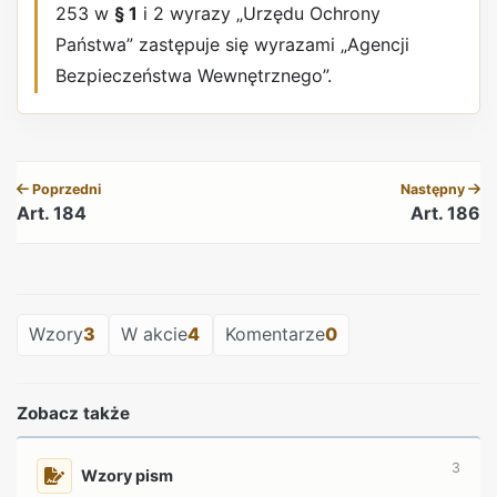
253 w
§ 1
i 2 wyrazy „Urzędu Ochrony
Państwa” zastępuje się wyrazami „Agencji
Bezpieczeństwa Wewnętrznego”.
REKLAMA
Poprzedni
Następny
Art. 184
Art. 186
REKLAMA
Wzory
3
W akcie
4
Komentarze
0
Zobacz także
3
Wzory pism