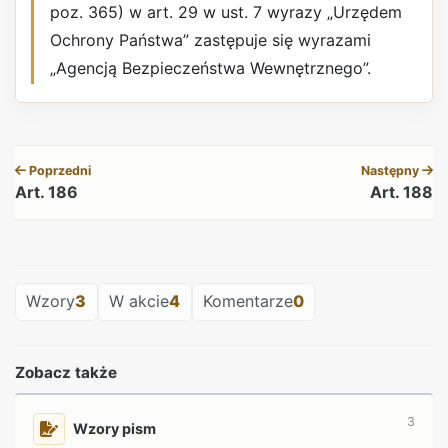
poz. 365) w art. 29 w ust. 7 wyrazy „Urzędem
Ochrony Państwa” zastępuje się wyrazami
„Agencją Bezpieczeństwa Wewnętrznego”.
REKLAMA
Poprzedni
Następny
Art. 186
Art. 188
REKLAMA
Wzory
3
W akcie
4
Komentarze
0
Zobacz także
3
Wzory pism