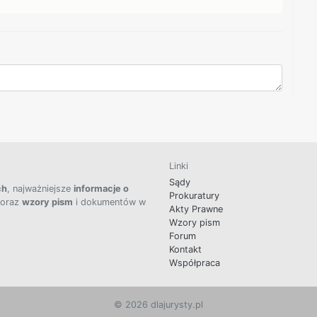
Linki
Sądy
ch
, najważniejsze
informacje o
Prokuratury
 oraz
wzory pism
i dokumentów w
Akty Prawne
Wzory pism
Forum
Kontakt
Współpraca
© 2026 dlajurysty.pl