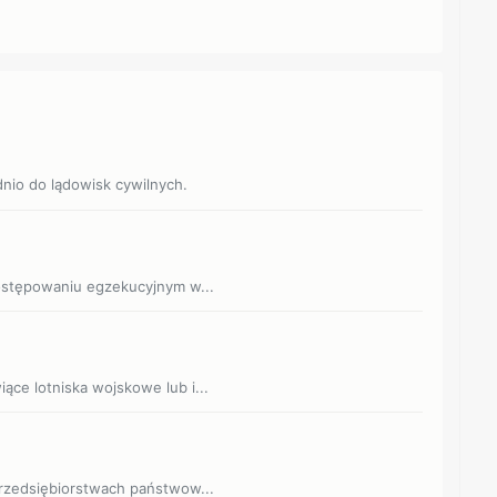
dnio do lądowisk cywilnych.
postępowaniu egzekucyjnym w...
ące lotniska wojskowe lub i...
 przedsiębiorstwach państwow...