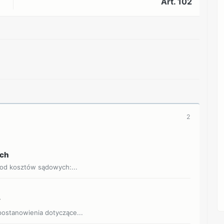
Art. 102
REKLAMA
2
ych
 od kosztów sądowych:...
y
ostanowienia dotyczące...