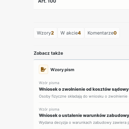
Art. 100
Wzory
2
W akcie
4
Komentarze
0
Zobacz także
Wzory pism
Wzór pisma
Wniosek o zwolnienie od kosztów sądow
Osoby fizyczne składają do wniosku o zwolnienie
Wzór pisma
Wniosek o ustalenie warunków zabudow
Wydana decyzja o warunkach zabudowy zawiera p