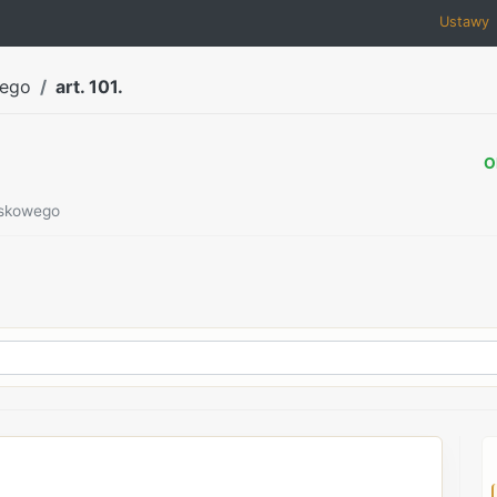
Ustawy
wego
art. 101.
O
ojskowego