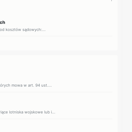
ych
 od kosztów sądowych:...
tórych mowa w art. 94 ust....
ące lotniska wojskowe lub i...