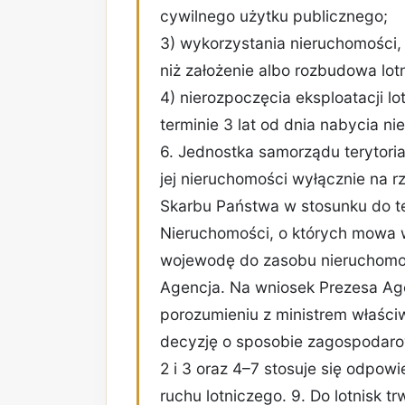
cywilnego użytku publicznego;
3) wykorzystania nieruchomości, 
niż założenie albo rozbudowa lot
4) nierozpoczęcia eksploatacji l
terminie 3 lat od dnia nabycia ni
6. Jednostka samorządu terytori
jej nieruchomości wyłącznie na 
Skarbu Państwa w stosunku do te
Nieruchomości, o których mowa w 
wojewodę do zasobu nieruchomo
Agencja. Na wniosek Prezesa Ag
porozumieniu z ministrem właśc
decyzję o sposobie zagospodarow
2 i 3 oraz 4–7 stosuje się odpowi
ruchu lotniczego. 9. Do lotnisk t