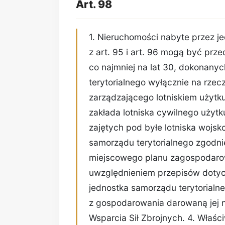
Art. 98
1. Nieruchomości nabyte przez j
z art. 95 i art. 96 mogą być prz
co najmniej na lat 30, dokonany
terytorialnego wyłącznie na rzec
zarządzającego lotniskiem użytku
zakłada lotniska cywilnego użytk
zajętych pod byłe lotniska woj
samorządu terytorialnego zgodnie 
miejscowego planu zagospodarow
uwzględnieniem przepisów dotyc
jednostka samorządu terytorial
z gospodarowania darowaną jej n
Wsparcia Sił Zbrojnych. 4. Właśc