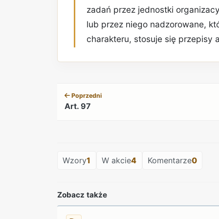
zadań przez jednostki organizac
lub przez niego nadzorowane, kt
charakteru, stosuje się przepisy 
Poprzedni
Art. 97
Wzory
1
W akcie
4
Komentarze
0
Zobacz także