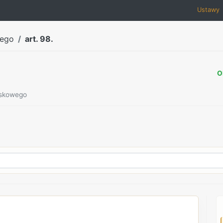
Ustawy
wego
art. 98.
O
ojskowego