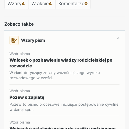
Wzory
4
W akcie
4
Komentarze
0
Zobacz także
4
Wzory pism
Wzór pisma
Wniosek o pozbawienie władzy rodzicielskiej po
rozwodzie
Wariant dotyczący zmiany wcześniejszego wyroku
rozwodowego w części...
Wzór pisma
Pozew o zapłatę
Pozew to pismo procesowe inicjujące postępowanie cywilne
w danej spr...
Wzór pisma
Wniosek o ustalenie prawa do zasiłku rodzinnego