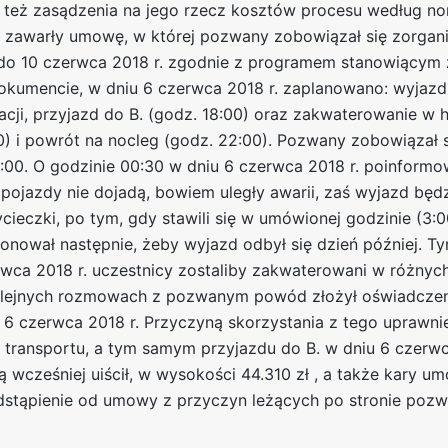
dał też zasądzenia na jego rzecz kosztów procesu według n
ony zawarły umowę, w której pozwany zobowiązał się zorga
 6 do 10 czerwca 2018 r. zgodnie z programem stanowiącym 
kumencie, w dniu 6 czerwca 2018 r. zaplanowano: wyjazd 
acji, przyjazd do B. (godz. 18:00) oraz zakwaterowanie w h
00) i powrót na nocleg (godz. 22:00). Pozwany zobowiązał
:00. O godzinie 00:30 w dniu 6 czerwca 2018 r. poinformo
 pojazdy nie dojadą, bowiem uległy awarii, zaś wyjazd będ
ieczki, po tym, gdy stawili się w umówionej godzinie (3:00
nował następnie, żeby wyjazd odbył się dzień później. Ty
erwca 2018 r. uczestnicy zostaliby zakwaterowani w różnych
olejnych rozmowach z pozwanym powód złożył oświadczeni
6 czerwca 2018 r. Przyczyną skorzystania z tego uprawnien
 transportu, a tym samym przyjazdu do B. w dniu 6 czerwc
ą wcześniej uiścił, w wysokości 44.310 zł , a także kary u
odstąpienie od umowy z przyczyn leżących po stronie pozw