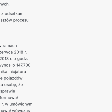
nych.
 z odsetkami
kosztów procesu
 w ramach
zerwca 2018 r.
2018 r. o godz.
ynosiło 147.700
ika inicjatora
ie pojazdów
za osobę, że
 sprawie
nformował
18 r. w umówionym
ponował wówczas