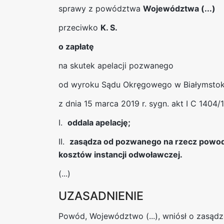
sprawy z powództwa
Województwa (...)
przeciwko
K. S.
o zapłatę
na skutek apelacji pozwanego
od wyroku Sądu Okręgowego w Białymsto
z dnia 15 marca 2019 r. sygn. akt I C 1404/
I.
oddala apelację;
II.
zasądza od pozwanego na rzecz powoda 
kosztów instancji odwoławczej.
(...)
UZASADNIENIE
Powód, Województwo (...), wniósł o zasądz