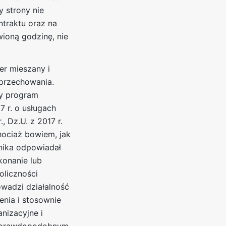
y strony nie
ntraktu oraz na
ioną godzinę, nie
r mieszany i
 przechowania.
ny program
7 r. o usługach
, Dz.U. z 2017 r.
Chociaż bowiem, jak
źnika odpowiadał
konanie lub
oliczności
owadzi działalność
nia i stosownie
nizacyjne i
 – prawdopodobnym