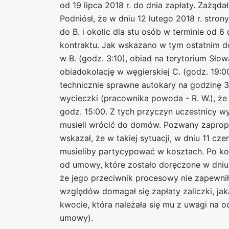
od 19 lipca 2018 r. do dnia zapłaty. Zażą
Podniósł, że w dniu 12 lutego 2018 r. str
do B. i okolic dla stu osób w terminie od
kontraktu. Jak wskazano w tym ostatnim do
w B. (godz. 3:10), obiad na terytorium Słow
obiadokolację w węgierskiej C. (godz. 19:
technicznie sprawne autokary na godzinę 3
wycieczki (pracownika powoda - R. W.), że
godz. 15:00. Z tych przyczyn uczestnicy wyc
musieli wrócić do domów. Pozwany zapropo
wskazał, że w takiej sytuacji, w dniu 11 cz
musieliby partycypować w kosztach. Po k
od umowy, które zostało doręczone w dniu 
że jego przeciwnik procesowy nie zapewnił
względów domagał się zapłaty zaliczki, jak
kwocie, która należała się mu z uwagi na 
umowy).