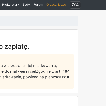
/
Prokuratury
Sądy
Forum
Orzecznictwo
o zapłatę.
a z przesłanek jej miarkowania,
ie doznał wierzycielZgodnie z art. 484
miarkowania, powinna na pierwszy rzut