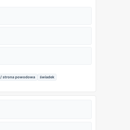
 / strona powodowa
świadek