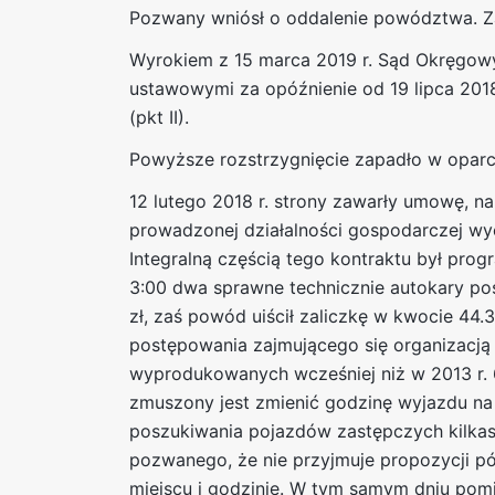
Pozwany wniósł o oddalenie powództwa. Z
Wyrokiem z 15 marca 2019 r. Sąd Okręgow
ustawowymi za opóźnienie od 19 lipca 2018 
(pkt II).
Powyższe rozstrzygnięcie zapadło w oparci
12 lutego 2018 r. strony zawarły umowę, 
prowadzonej działalności gospodarczej wyci
Integralną częścią tego kontraktu był pro
3:00 dwa sprawne technicznie autokary po
zł, zaś powód uiścił zaliczkę w kwocie 44.
postępowania zajmującego się organizacją
wyprodukowanych wcześniej niż w 2013 r. 
zmuszony jest zmienić godzinę wyjazdu na
poszukiwania pojazdów zastępczych kilkase
pozwanego, że nie przyjmuje propozycji pó
miejscu i godzinie. W tym samym dniu po