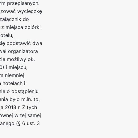
orm przepisanych.
nizować wycieczkę
załącznik do
z miejsca zbiórki
otelu,
 się podstawić dwa
wał organizatora
zie możliwy ok.
) i miejscu,
m niemniej
 hotelach i
e o odstąpieniu
ia było m.in. to,
a 2018 r. Z tych
mownej w tej samej
anego (§ 6 ust. 3