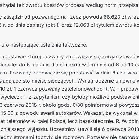
ażądał też zwrotu kosztów procesu według norm przepisa
y zasądził od pozwanego na rzecz powoda 88.620 zł wraz
r. do dnia zapłaty (pkt I) oraz 12.068 zł tytułem zwrotu 
u o następujące ustalenia faktyczne.
na podstawie której pozwany zobowiązał się zorganizować
eczkę do B. i okolic dla stu osób w terminie od 6 do 10 c
gram. Pozwany zobowiązał się podstawić w dniu 6 czerwca 
siadające sto miejsc siedzących. Wynagrodzenie umowne w
310 zł. 1 czerwca pozwany zatelefonował do R. W. - pracown
 wycieczki - z zapytaniem czy byłoby możliwe podstawien
6 czerwca 2018 r. około godz. 0:30 poinformował powyżs
 15:00 z powodu awarii autokarów. Wskazał, że wykonał w
t telefonów w całej Polsce, lecz bezskutecznie. R. W. poi
źniejszego wyjazdu. Uczestnicy stawili się 6 czerwca 20
między stronami toczyły się rozmowy. Pozwany nie zapro