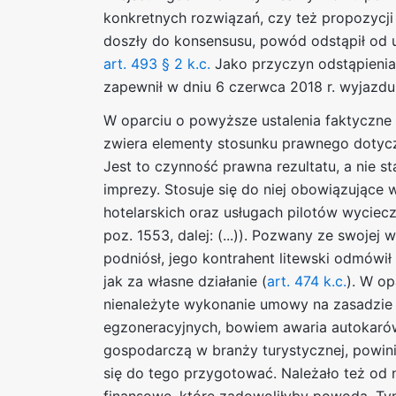
konkretnych rozwiązań, czy też propozycji 
doszły do konsensusu, powód odstąpił od umo
art. 493 § 2 k.c.
Jako przyczyn odstąpienia
zapewnił w dniu 6 czerwca 2018 r. wyjazdu
W oparciu o powyższe ustalenia faktyczn
zwiera elementy stosunku prawnego dotycz
Jest to czynność prawna rezultatu, a nie 
imprezy. Stosuje się do niej obowiązujące w
hotelarskich oraz usługach pilotów wyciecze
poz. 1553, dalej: (...)). Pozwany ze swojej
podniósł, jego kontrahent litewski odmówił
jak za własne działanie (
art. 474 k.c.
). W op
nienależyte wykonanie umowy na zasadzie 
egzoneracyjnych, bowiem awaria autokarów 
gospodarczą w branży turystycznej, powin
się do tego przygotować. Należało też od
finansowe, które zadowoliłyby powoda. T