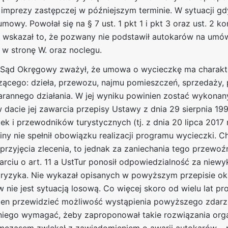
imprezy zastępczej w późniejszym terminie. W sytuacji gd
wy. Powołał się na § 7 ust. 1 pkt 1 i pkt 3 oraz ust. 2 ko
 wskazał to, że pozwany nie podstawił autokarów na umów
 w stronę W. oraz noclegu.
e Sąd Okręgowy zważył, że umowa o wycieczkę ma charakte
ącego: dzieła, przewozu, najmu pomieszczeń, sprzedaży,
starannego działania. W jej wyniku powinien zostać wykona
 dacie jej zawarcia przepisy Ustawy z dnia 29 sierpnia 199
k i przewodników turystycznych (tj. z dnia 20 lipca 2017 r.
 winy nie spełnił obowiązku realizacji programu wycieczki. 
 przyjęcia zlecenia, to jednak za zaniechania tego przewo
arciu o art. 11 a UstTur ponosił odpowiedzialność za niewy
ryzyka. Nie wykazał opisanych w powyższym przepisie ok
nie jest sytuacją losową. Co więcej skoro od wielu lat pr
ien przewidzieć możliwość wystąpienia powyższego zdarze
 niego wymagać, żeby zaproponował takie rozwiązania orga
ymczasem zwlekał z zawiadomieniem o awarii autokarów