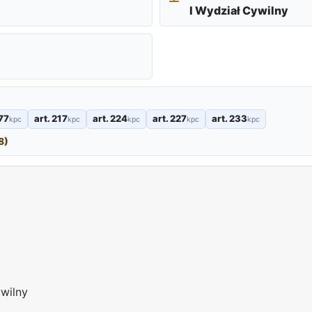
I Wydział Cywilny
177
art. 217
art. 224
art. 227
art. 233
kpc
kpc
kpc
kpc
kpc
8)
wilny