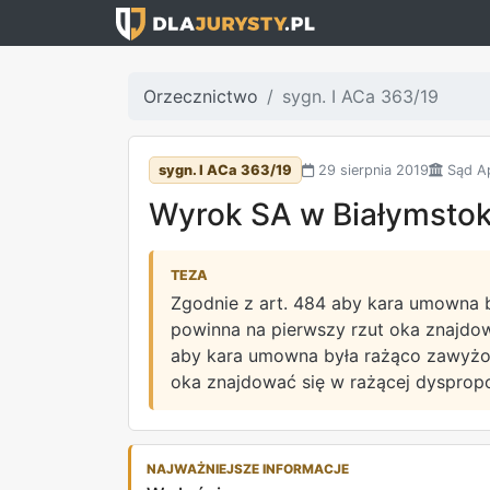
Orzecznictwo
sygn. I ACa 363/19
sygn. I ACa 363/19
29 sierpnia 2019
Sąd Ap
Wyrok SA w Białymstoku
TEZA
Zgodnie z art. 484 aby kara umowna b
powinna na pierwszy rzut oka znajdowa
aby kara umowna była rażąco zawyżona
oka znajdować się w rażącej dyspropor
NAJWAŻNIEJSZE INFORMACJE