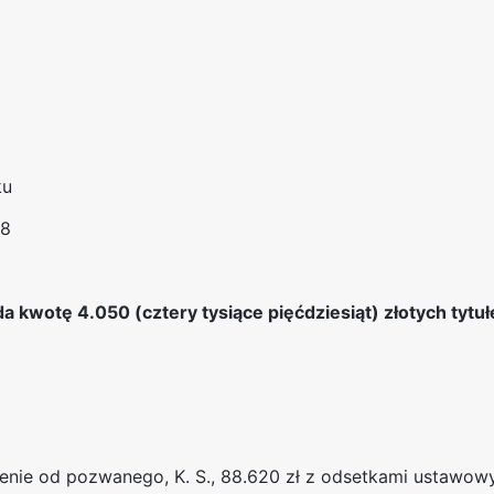
ku
18
kwotę 4.050 (cztery tysiące pięćdziesiąt) złotych tytu
enie od pozwanego, K. S., 88.620 zł z odsetkami ustawow