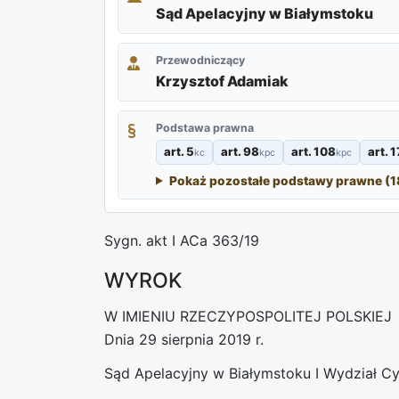
Sąd Apelacyjny w Białymstoku
Przewodniczący
Krzysztof Adamiak
Podstawa prawna
art. 5
art. 98
art. 108
art. 
kc
kpc
kpc
Pokaż pozostałe podstawy prawne (1
Sygn. akt I ACa 363/19
WYROK
W IMIENIU RZECZYPOSPOLITEJ POLSKIEJ
Dnia 29 sierpnia 2019 r.
Sąd Apelacyjny w Białymstoku I Wydział Cy