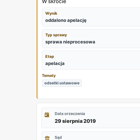
W skrócie
Wynik
oddalono apelację
Typ sprawy
sprawa nieprocesowa
Etap
apelacja
Tematy
odsetki ustawowe
Data orzeczenia
29 sierpnia 2019
Sąd