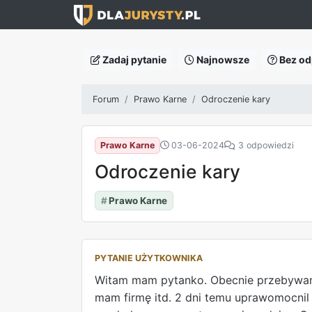
Zadaj pytanie
Najnowsze
Bez od
Forum
Prawo Karne
Odroczenie kary
Prawo Karne
03-06-2024
3 odpowiedzi
Odroczenie kary
#
Prawo Karne
PYTANIE UŻYTKOWNIKA
Witam mam pytanko. Obecnie przebywam 
mam firmę itd. 2 dni temu uprawomocnil s