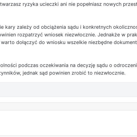
 stwarzasz ryzyka ucieczki ani nie popełniasz nowych prze
 kary zależy od obciążenia sądu i konkretnych okolicznośc
inien rozpatrzyć wniosek niezwłocznie. Jednakże w prakt
s, warto dołączyć do wniosku wszelkie niezbędne dokume
ności podczas oczekiwania na decyzję sądu o odroczeniu
zynników, jednak sąd powinien zrobić to niezwłocznie.