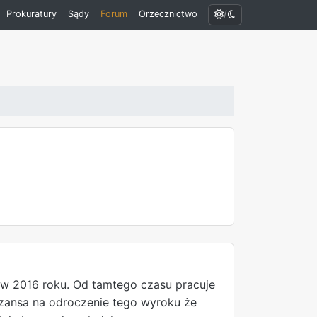
/
Prokuratury
Sądy
Forum
Orzecznictwo
w 2016 roku. Od tamtego czasu pracuje
 szansa na odroczenie tego wyroku że