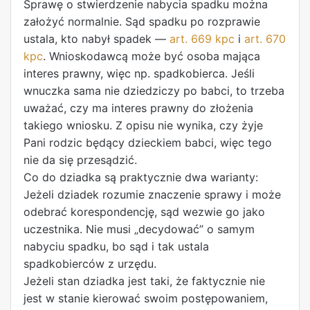
Sprawę o stwierdzenie nabycia spadku można
założyć normalnie. Sąd spadku po rozprawie
ustala, kto nabył spadek —
art. 669 kpc
i
art. 670
kpc
. Wnioskodawcą może być osoba mająca
interes prawny, więc np. spadkobierca. Jeśli
wnuczka sama nie dziedziczy po babci, to trzeba
uważać, czy ma interes prawny do złożenia
takiego wniosku. Z opisu nie wynika, czy żyje
Pani rodzic będący dzieckiem babci, więc tego
nie da się przesądzić.
Co do dziadka są praktycznie dwa warianty:
Jeżeli dziadek rozumie znaczenie sprawy i może
odebrać korespondencję, sąd wezwie go jako
uczestnika. Nie musi „decydować” o samym
nabyciu spadku, bo sąd i tak ustala
spadkobierców z urzędu.
Jeżeli stan dziadka jest taki, że faktycznie nie
jest w stanie kierować swoim postępowaniem,