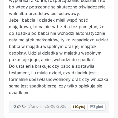
wypłatach z konta, rozporządzaniu udziałem itd.,
bo wtedy potrzebne są skuteczne oświadczenia
woli albo przedstawiciel ustawowy.
Jeżeli babcia i dziadek mieli wspólność
majątkową, to najpierw trzeba też pamiętać, że
do spadku po babci nie wchodzi automatycznie
cały majątek małżonków, tylko zasadniczo udział
babci w majątku wspólnym oraz jej majątek
osobisty. Udział dziadka w majątku wspólnym
pozostaje jego, a nie „wchodzi do spadku”.
Do ustalenia brakuje: czy babcia zostawiła
testament, ilu miała dzieci, czy dziadek jest
formalnie ubezwłasnowolniony oraz czy wnuczka
sama jest spadkobiercą, czy tylko opiekuje się
dziadkiem.
0
anonim
25-06-2026
Cytuj
Zgłoś