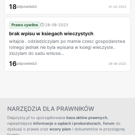
18
odpowiedzi
01-02-2023
Prawo cywilne
28-08-2023
brak wpisu w ksiegach wieczystych
witajcie . odziedziczylam po mamie czesc gospodarstwa
rolnego jednak nie byla wpisana w ksiegi wieczyste .
zlozylam do sadu wniose...
16
odpowiedzi
28-08-2023
NARZĘDZIA DLA PRAWNIKÓW
Dlajurysty.pl to uporządkowana
baza aktów prawnych
,
najważniejsze
informacje o sądach i prokuraturach
,
forum
do
dyskusji o prawie oraz
wzory pism
i dokumentów w przystępnej
formie.