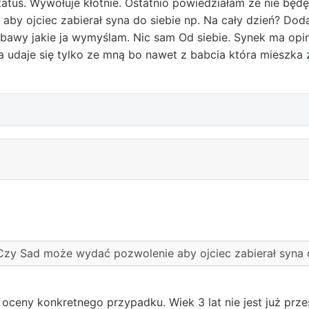
atuś. Wywołuje kłótnie. Ostatnio powiedziałam że nie będ
by ojciec zabierał syna do siebie np. Na cały dzień? Dod
zabawy jakie ja wymyślam. Nic sam Od siebie. Synek ma opin
a udaje się tylko ze mną bo nawet z babcia która mieszka 
 Czy Sad może wydać pozwolenie aby ojciec zabierał syna d
oceny konkretnego przypadku. Wiek 3 lat nie jest już prze