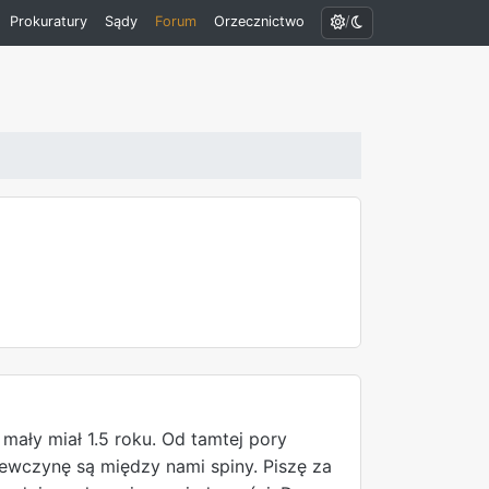
/
Prokuratury
Sądy
Forum
Orzecznictwo
mały miał 1.5 roku. Od tamtej pory
ewczynę są między nami spiny. Piszę za