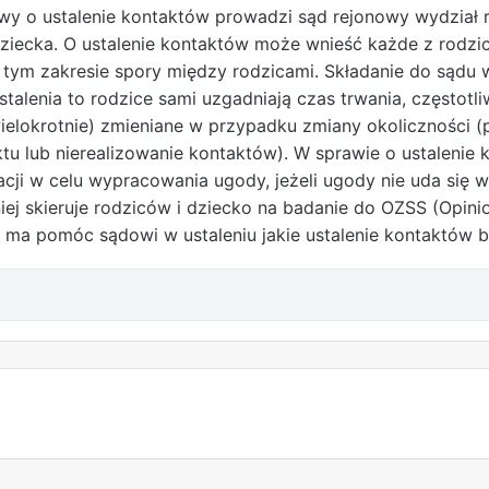
wy o ustalenie kontaktów prowadzi sąd rejonowy wydział ro
dziecka. O ustalenie kontaktów może wnieść każde z rodzi
w tym zakresie spory między rodzicami. Składanie do sądu 
lenia to rodzice sami uzgadniają czas trwania, częstotli
elokrotnie) zmieniane w przypadku zmiany okoliczności (p
u lub nierealizowanie kontaktów). W sprawie o ustalenie
cji w celu wypracowania ugody, jeżeli ugody nie uda się 
iej skieruje rodziców i dziecko na badanie do OZSS (Opi
a ma pomóc sądowi w ustaleniu jakie ustalenie kontaktów b