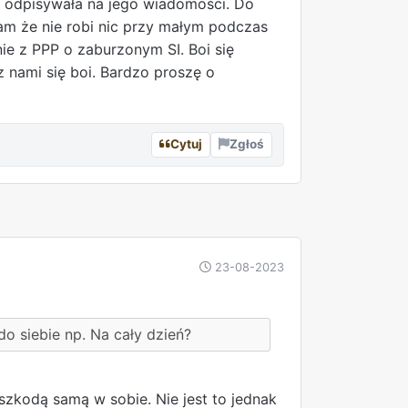
ę odpisywała na jego wiadomości. Do
am że nie robi nic przy małym podczas
ie z PPP o zaburzonym SI. Boi się
z nami się boi. Bardzo proszę o
Cytuj
Zgłoś
REKLAMA
23-08-2023
o siebie np. Na cały dzień?
szkodą samą w sobie. Nie jest to jednak