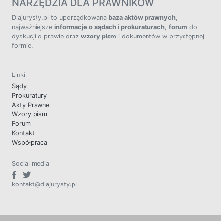
NARZĘDZIA DLA PRAWNIKÓW
Dlajurysty.pl to uporządkowana
baza aktów prawnych
,
najważniejsze
informacje o sądach i prokuraturach
,
forum
do
dyskusji o prawie oraz
wzory pism
i dokumentów w przystępnej
formie.
Linki
Sądy
Prokuratury
Akty Prawne
Wzory pism
Forum
Kontakt
Współpraca
Social media
kontakt@dlajurysty.pl