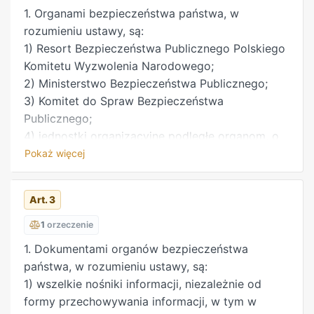
1. Organami bezpieczeństwa państwa, w
rozumieniu ustawy, są:
1) Resort Bezpieczeństwa Publicznego Polskiego
Komitetu Wyzwolenia Narodowego;
2) Ministerstwo Bezpieczeństwa Publicznego;
3) Komitet do Spraw Bezpieczeństwa
Publicznego;
4) jednostki organizacyjne podległe organom, o
których mowa w pkt 1–3, a w szczególności
Pokaż więcej
jednostki Milicji Obywatelskiej w okresie do dnia
14 grudnia 1954 r.;
Art. 3
5) instytucje centralne Służby Bezpieczeństwa
Ministerstwa Spraw Wewnętrznych oraz podległe
1
orzeczenie
im jednostki terenowe w wojewódzkich,
1. Dokumentami organów bezpieczeństwa
powiatowych i równorzędnych komendach Milicji
państwa, w rozumieniu ustawy, są:
Obywatelskiej oraz w wojewódzkich, rejonowych
1) wszelkie nośniki informacji, niezależnie od
i równorzędnych urzędach spraw wewnętrznych;
formy przechowywania informacji, w tym w
6) Akademia Spraw Wewnętrznych;