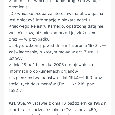
z późn. zm.) w art. 13 zdanie drugie otrzymuje
brzmienie:
„Do wniosku osoba zainteresowana obowiązana
jest dołączyć informację o niekaralności z
Krajowego Rejestru Karnego, opatrzoną datą nie
wcześniejszą niż miesiąc przed jej złożeniem,
oraz — w przypadku
osoby urodzonej przed dniem 1 sierpnia 1972 r. —
zaświadczenie, o którym mowa w art. 7 ust. 1
ustawy
z dnia 18 października 2006 r. o ujawnianiu
informacji o dokumentach organów
bezpieczeństwa państwa z lat 1944—1990 oraz
treści tych dokumentów (Dz. U. Nr 218, poz.
1592).”.
Art. 35
a. W ustawie z dnia 16 października 1992 r.
o orderach i odznaczeniach (Dz. U. poz. 450, z