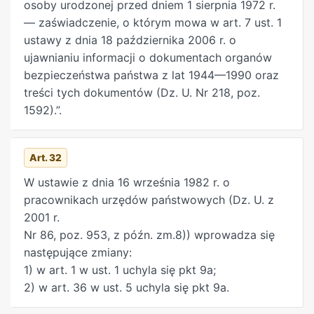
osoby urodzonej przed dniem 1 sierpnia 1972 r.
sprawach określonych w ust. 2, może wystąpić
— zaświadczenie, o którym mowa w art. 7 ust. 1
także prokurator Biura Lustracyjnego lub
ustawy z dnia 18 października 2006 r. o
prokurator oddziałowego biura lustracyjnego
ujawnianiu informacji o dokumentach organów
Instytutu Pamięci Narodowej.
bezpieczeństwa państwa z lat 1944—1990 oraz
treści tych dokumentów (Dz. U. Nr 218, poz.
Art. 21
g. Prawomocne orzeczenie sądu
1592).”.
stwierdzające fakt złożenia przez osobę
lustrowaną niezgodnego z prawdą oświadczenia
lustracyjnego powoduje pozbawienie tej osoby na
Art. 32
lat 10 biernego prawa wyborczego na urząd
W ustawie z dnia 16 września 1982 r. o
Prezydenta Rzeczypospolitej Polskiej.
pracownikach urzędów państwowych (Dz. U. z
2001 r.
Art. 21
h. (uchylony)
Nr 86, poz. 953, z późn. zm.8)) wprowadza się
następujące zmiany:
Art. 21
i. Prawomocne orzeczenie sądu
1) w art. 1 w ust. 1 uchyla się pkt 9a;
stwierdzające fakt złożenia przez osobę
2) w art. 36 w ust. 5 uchyla się pkt 9a.
lustrowaną niezgodnego z prawdą oświadczenia
lustracyjnego prezes sądu niezwłocznie przesyła