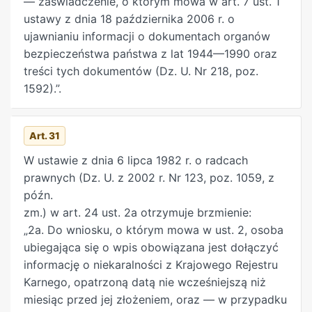
— zaświadczenie, o którym mowa w art. 7 ust. 1
rozumieniu art. 3, nie wydaje ich Prezesowi
radców prawnych, notariuszy i komorników,
ustawy z dnia 18 października 2006 r. o
Instytutu Pamięci Narodowej, podlega karze
którzy w tym zakresie podlegają sądownictwu
ujawnianiu informacji o dokumentach organów
pozbawienia wolności od 3 miesięcy do lat 5. 2.
dyscyplinarnemu. Przepis art. 21e ust. 2 stosuje
bezpieczeństwa państwa z lat 1944—1990 oraz
Jeżeli dokumenty, o których mowa w ust. 1,
się odpowiednio. 2. Za złożenie przez osoby
treści tych dokumentów (Dz. U. Nr 218, poz.
zostały wytworzone przez sprawcę lub przy jego
pełniące funkcje wymienione w ust. 1
1592).”.
udziale w ramach czynności wykonywanych w
niezgodnego z prawdą oświadczenia
związku z jego pracą lub służbą w organach
lustracyjnego, stwierdzone prawomocnym
bezpieczeństwa państwa, sprawca podlega karze
orzeczeniem sądu, sąd dyscyplinarny orzeka karę
Art. 31
pozbawienia wolności od 6 miesięcy do lat 8.
złożenia
W ustawie z dnia 6 lipca 1982 r. o radcach
Rozdział 6 Zmiany w przepisach obowiązujących
14) Utracił moc w zakresie, w jakim dotyczy osób
prawnych (Dz. U. z 2002 r. Nr 123, poz. 1059, z
Art. 30
–55. (pominięte) Rozdział 7 Przepisy
wymienionych w art. 4 pkt 13–16, 47 i 48, na
późn.
przejściowe i końcowe
podstawie wyroku, o którym mowa w odnośniku
zm.) w art. 24 ust. 2a otrzymuje brzmienie:
1. z urzędu lub inną przewidzianą w odpowiednich
„2a. Do wniosku, o którym mowa w ust. 2, osoba
ustawach karę dyscyplinarną skutkującą
ubiegająca się o wpis obowiązana jest dołączyć
pozbawieniem pełnionej funkcji publicznej.15)
informację o niekaralności z Krajowego Rejestru
Przepisów o przeda- wnieniu w postępowaniu
Karnego, opatrzoną datą nie wcześniejszą niż
dyscyplinarnym nie stosuje się. 3. Z żądaniem
miesiąc przed jej złożeniem, oraz — w przypadku
wszczęcia postępowania dyscyplinarnego w