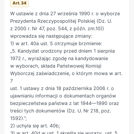
Art. 34
W ustawie z dnia 27 września 1990 r. o wyborze
Prezydenta Rzeczypospolitej Polskiej (Dz. U.
z 2000 r. Nr 47, poz. 544, z późn. zm.10))
wprowadza się następujące zmiany:
1) w art. 40a ust. 5 otrzymuje brzmienie:
„5. Kandydat urodzony przed dniem 1 sierpnia
1972 r., wyrażając zgodę na kandydowanie
w wyborach, składa Państwowej Komisji
Wyborczej zaświadczenie, o którym mowa w art.
7
ust. 1 ustawy z dnia 18 października 2006 r. o
ujawnianiu informacji o dokumentach organów
bezpieczeństwa państwa z lat 1944—1990 oraz
treści tych dokumentów (Dz. U. Nr 218, poz.
1592).”;
2) uchyla się art. 40b;
3) w art. 40d w ust. 1 skreśla się wyrazy „ust. 5,