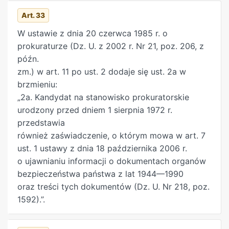
do Państwowej Komisji Wyborczej w celu ujęcia
Art. 33
danych tej osoby w wykazie, o którym mowa w
W ustawie z dnia 20 czerwca 1985 r. o
art. 160
§ 1
pkt 2a ustawy z dnia 5 stycznia 2011
prokuraturze (Dz. U. z 2002 r. Nr 21, poz. 206, z
r. – Kodeks wyborczy. Rozdział 4 Dostęp do
późn.
informacji zawartych w dokumentach organów
zm.) w art. 11 po ust. 2 dodaje się ust. 2a w
bezpieczeństwa państwa dotyczących niektórych
brzmieniu:
osób pełniących funkcje publiczne
„2a. Kandydat na stanowisko prokuratorskie
urodzony przed dniem 1 sierpnia 1972 r.
przedstawia
również zaświadczenie, o którym mowa w art. 7
ust. 1 ustawy z dnia 18 października 2006 r.
o ujawnianiu informacji o dokumentach organów
bezpieczeństwa państwa z lat 1944—1990
oraz treści tych dokumentów (Dz. U. Nr 218, poz.
1592).”.