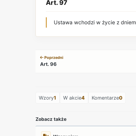
Art. 97
Ustawa wchodzi w życie z dniem 
Poprzedni
Art. 96
Wzory
1
W akcie
4
Komentarze
0
Zobacz także