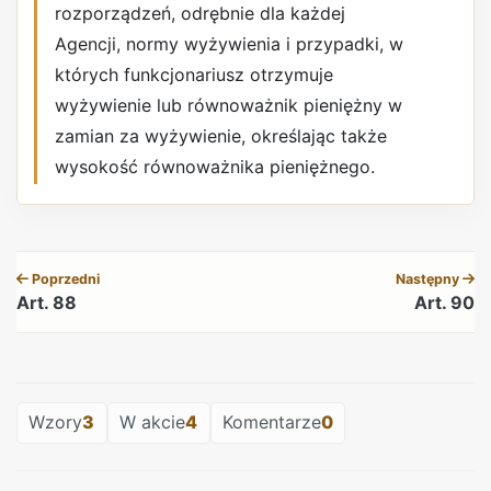
rozporządzeń, odrębnie dla każdej
Agencji, normy wyżywienia i przypadki, w
których funkcjonariusz otrzymuje
wyżywienie lub równoważnik pieniężny w
zamian za wyżywienie, określając także
wysokość równoważnika pieniężnego.
REKLAMA
Poprzedni
Następny
Art. 88
Art. 90
REKLAMA
Wzory
3
W akcie
4
Komentarze
0