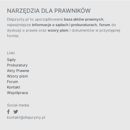
NARZĘDZIA DLA PRAWNIKÓW
Dlajurysty.pl to uporządkowana
baza aktów prawnych
,
najważniejsze
informacje o sądach i prokuraturach
,
forum
do
dyskusji o prawie oraz
wzory pism
i dokumentów w przystępnej
formie.
Linki
Sądy
Prokuratury
Akty Prawne
Wzory pism
Forum
Kontakt
Współpraca
Social media
kontakt@dlajurysty.pl