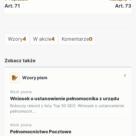
Art. 71
Art. 73
REKLAMA
Wzory
4
W akcie
4
Komentarze
0
Zobacz także
4
Wzory pism
Wzór pisma
Wniosek o ustanowienie pełnomocnika z urzędu
Roboczy rekord z listy Top 50 SEO: Wniosek o ustanowienie
pełnomocni...
Wzór pisma
Pełnomocnictwo Pocztowe