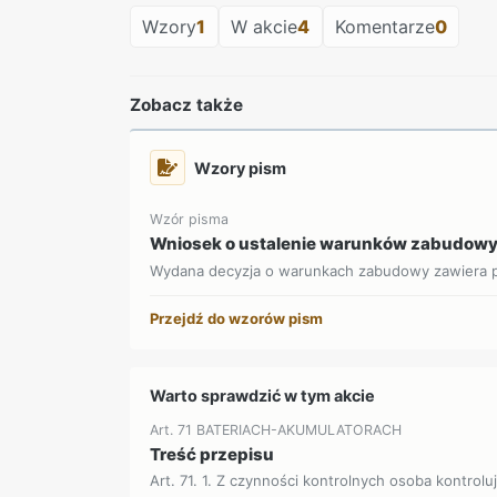
Wzory
1
W akcie
4
Komentarze
0
Zobacz także
Wzory pism
Wzór pisma
Wniosek o ustalenie warunków zabudow
Wydana decyzja o warunkach zabudowy zawiera p
Przejdź do wzorów pism
Warto sprawdzić w tym akcie
Art. 71 BATERIACH-AKUMULATORACH
Treść przepisu
Art. 71. 1. Z czynności kontrolnych osoba kontrolu