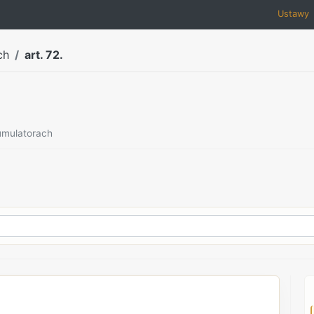
Ustawy
ch
art. 72.
kumulatorach