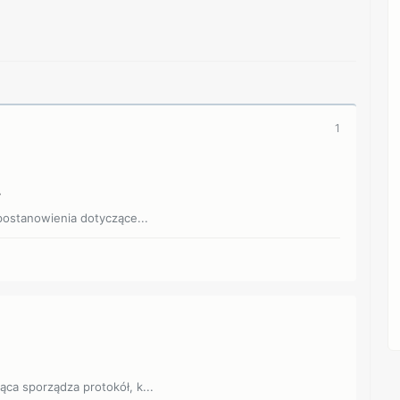
1
y
ostanowienia dotyczące...
jąca sporządza protokół, k...