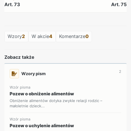
Art. 73
Art. 75
REKLAMA
Wzory
2
W akcie
4
Komentarze
0
Zobacz także
2
Wzory pism
Wzór pisma
Pozew o obniżenie alimentów
Obniżenie alimentów dotyka zwykle relacji rodzic –
małoletnie dzieck...
Wzór pisma
Pozew o uchylenie alimentów