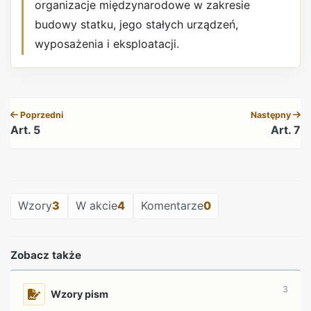
organizacje międzynarodowe w zakresie
budowy statku, jego stałych urządzeń,
wyposażenia i eksploatacji.
REKLAMA
Poprzedni
Następny
Art. 5
Art. 7
REKLAMA
Wzory
3
W akcie
4
Komentarze
0
Zobacz także
3
Wzory pism