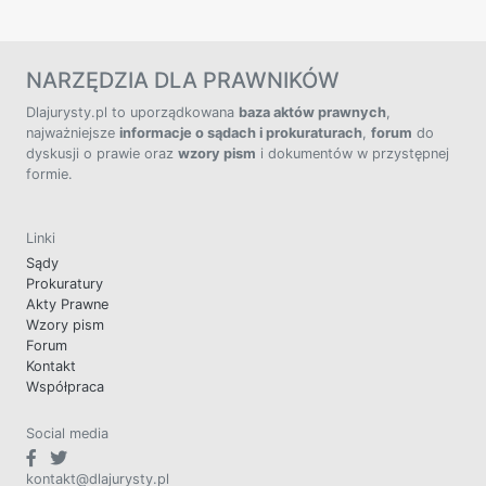
NARZĘDZIA DLA PRAWNIKÓW
Dlajurysty.pl to uporządkowana
baza aktów prawnych
,
najważniejsze
informacje o sądach i prokuraturach
,
forum
do
dyskusji o prawie oraz
wzory pism
i dokumentów w przystępnej
formie.
Linki
Sądy
Prokuratury
Akty Prawne
Wzory pism
Forum
Kontakt
Współpraca
Social media
kontakt@dlajurysty.pl