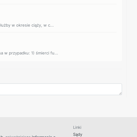
łużby w okresie ciąży, w c...
 w przypadku: 1) śmierci fu...
Linki
Sądy