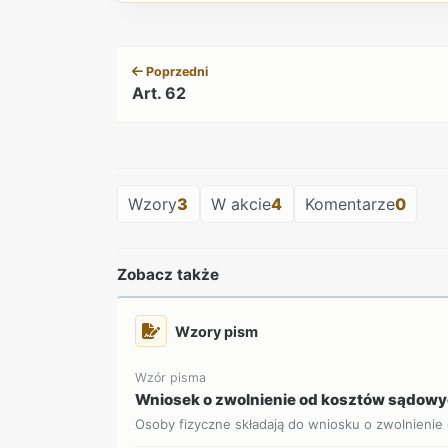
Poprzedni
Art. 62
Wzory
3
W akcie
4
Komentarze
0
Zobacz także
Wzory pism
Wzór pisma
Wniosek o zwolnienie od kosztów sądow
Osoby fizyczne składają do wniosku o zwolnienie