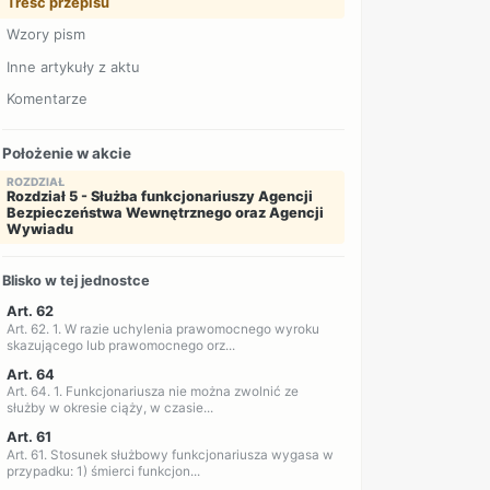
Treść przepisu
Wzory pism
Inne artykuły z aktu
Komentarze
Położenie w akcie
ROZDZIAŁ
Rozdział 5 - Służba funkcjonariuszy Agencji
Bezpieczeństwa Wewnętrznego oraz Agencji
Wywiadu
Blisko w tej jednostce
Art. 62
Art. 62. 1. W razie uchylenia prawomocnego wyroku
skazującego lub prawomocnego orz...
Art. 64
Art. 64. 1. Funkcjonariusza nie można zwolnić ze
służby w okresie ciąży, w czasie...
Art. 61
Art. 61. Stosunek służbowy funkcjonariusza wygasa w
przypadku: 1) śmierci funkcjon...