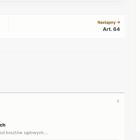
REKLAMA
Następny
Art. 64
REKLAMA
3
ych
 od kosztów sądowych:...