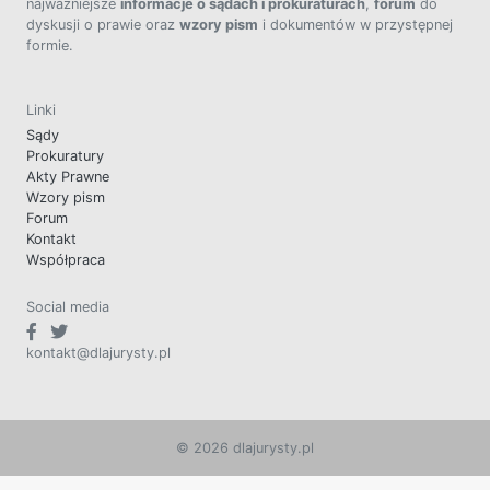
najważniejsze
informacje o sądach i prokuraturach
,
forum
do
dyskusji o prawie oraz
wzory pism
i dokumentów w przystępnej
formie.
Linki
Sądy
Prokuratury
Akty Prawne
Wzory pism
Forum
Kontakt
Współpraca
Social media
kontakt@dlajurysty.pl
© 2026 dlajurysty.pl