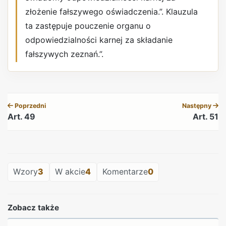
złożenie fałszywego oświadczenia.”. Klauzula
ta zastępuje pouczenie organu o
odpowiedzialności karnej za składanie
fałszywych zeznań.”.
REKLAMA
Poprzedni
Następny
Art. 49
Art. 51
REKLAMA
Wzory
3
W akcie
4
Komentarze
0
Zobacz także