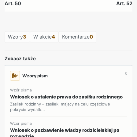
Art. 50
Art. 52
REKLAMA
Wzory
3
W akcie
4
Komentarze
0
Zobacz także
3
Wzory pism
Wzór pisma
Wniosek o ustalenie prawa do zasiłku rodzinnego
Zasiłek rodzinny – zasiłek, mający na celu częściowe
pokrycie wydatk...
Wzór pisma
Wniosek o pozbawienie władzy rodzicielskiej po
rozwodzie