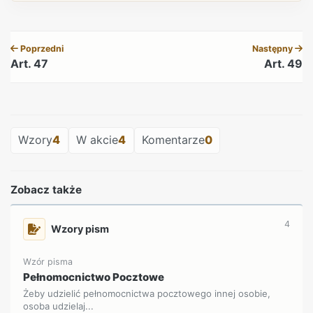
REKLAMA
Poprzedni
Następny
Art. 47
Art. 49
REKLAMA
Wzory
4
W akcie
4
Komentarze
0
Zobacz także
4
Wzory pism
Wzór pisma
Pełnomocnictwo Pocztowe
Żeby udzielić pełnomocnictwa pocztowego innej osobie,
osoba udzielaj...