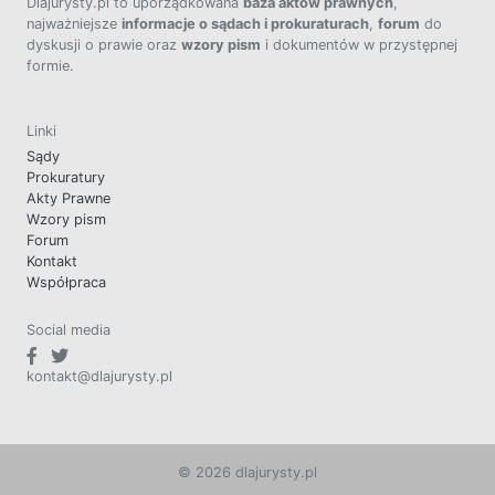
Dlajurysty.pl to uporządkowana
baza aktów prawnych
,
najważniejsze
informacje o sądach i prokuraturach
,
forum
do
dyskusji o prawie oraz
wzory pism
i dokumentów w przystępnej
formie.
Linki
Sądy
Prokuratury
Akty Prawne
Wzory pism
Forum
Kontakt
Współpraca
Social media
kontakt@dlajurysty.pl
© 2026 dlajurysty.pl