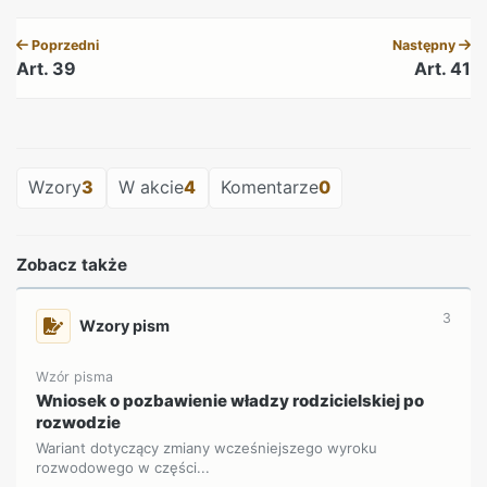
Poprzedni
Następny
Art. 39
Art. 41
REKLAMA
Wzory
3
W akcie
4
Komentarze
0
Zobacz także
3
Wzory pism
Wzór pisma
Wniosek o pozbawienie władzy rodzicielskiej po
rozwodzie
Wariant dotyczący zmiany wcześniejszego wyroku
rozwodowego w części...