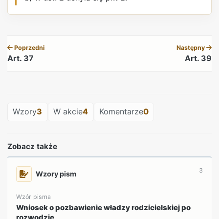
REKLAMA
Poprzedni
Następny
Art. 37
Art. 39
REKLAMA
Wzory
3
W akcie
4
Komentarze
0
Zobacz także
3
Wzory pism
Wzór pisma
Wniosek o pozbawienie władzy rodzicielskiej po
rozwodzie