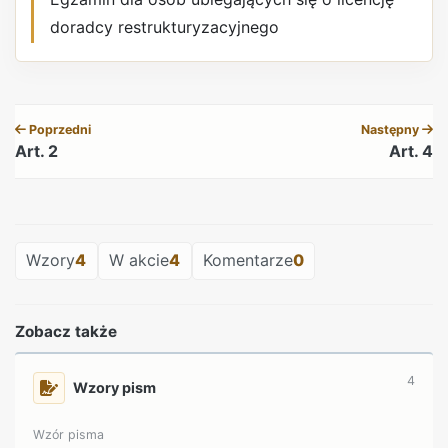
doradcy restrukturyzacyjnego
REKLAMA
Poprzedni
Następny
Art. 2
Art. 4
REKLAMA
Wzory
4
W akcie
4
Komentarze
0
Zobacz także
4
Wzory pism
Wzór pisma