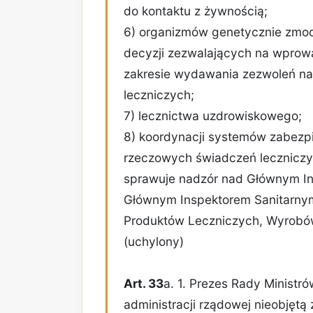
do kontaktu z żywnością;
6) organizmów genetycznie zmo
decyzji zezwalających na wprow
zakresie wydawania zezwoleń n
leczniczych;
7) lecznictwa uzdrowiskowego;
8) koordynacji systemów zabezp
rzeczowych świadczeń leczniczyc
sprawuje nadzór nad Głównym I
Głównym Inspektorem Sanitarnym
Produktów Leczniczych, Wyrobów
(uchylony)
Art. 33
a. 1. Prezes Rady Ministr
administracji rządowej nieobjętą