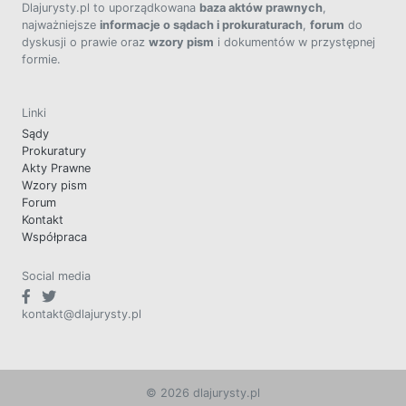
Dlajurysty.pl to uporządkowana
baza aktów prawnych
,
najważniejsze
informacje o sądach i prokuraturach
,
forum
do
dyskusji o prawie oraz
wzory pism
i dokumentów w przystępnej
formie.
Linki
Sądy
Prokuratury
Akty Prawne
Wzory pism
Forum
Kontakt
Współpraca
Social media
kontakt@dlajurysty.pl
© 2026 dlajurysty.pl