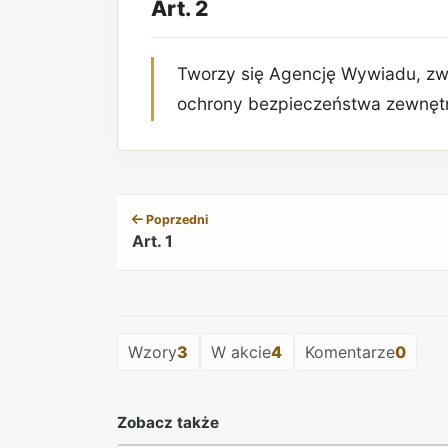
Art. 2
Tworzy się Agencję Wywiadu, zw
ochrony bezpieczeństwa zewnęt
Poprzedni
Art. 1
Wzory
3
W akcie
4
Komentarze
0
Zobacz także