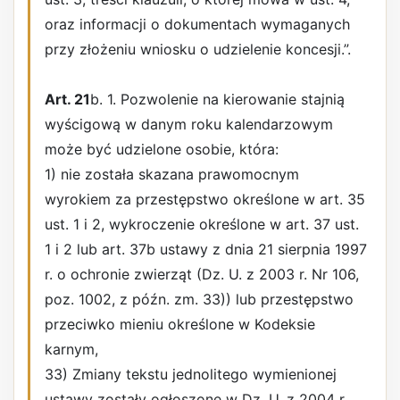
oraz informacji o dokumentach wymaganych
przy złożeniu wniosku o udzielenie koncesji.”.
Art. 21
b. 1. Pozwolenie na kierowanie stajnią
wyścigową w danym roku kalendarzowym
może być udzielone osobie, która:
1) nie została skazana prawomocnym
wyrokiem za przestępstwo określone w art. 35
ust. 1 i 2, wykroczenie określone w art. 37 ust.
1 i 2 lub art. 37b ustawy z dnia 21 sierpnia 1997
r. o ochronie zwierząt (Dz. U. z 2003 r. Nr 106,
poz. 1002, z późn. zm. 33)) lub przestępstwo
przeciwko mieniu określone w Kodeksie
karnym,
33) Zmiany tekstu jednolitego wymienionej
ustawy zostały ogłoszone w Dz. U. z 2004 r.