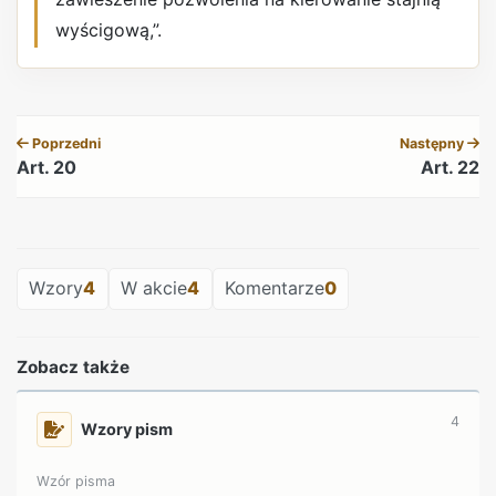
wyścigową,”.
REKLAMA
Poprzedni
Następny
Art. 20
Art. 22
REKLAMA
Wzory
4
W akcie
4
Komentarze
0
Zobacz także
4
Wzory pism
Wzór pisma