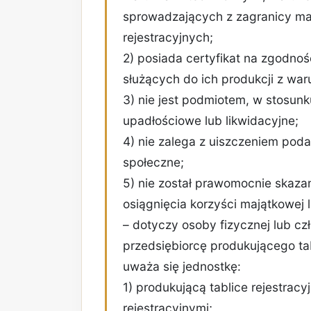
sprowadzających z zagranicy mat
rejestracyjnych;
2) posiada certyfikat na zgodność
służących do ich produkcji z wa
3) nie jest podmiotem, w stosun
upadłościowe lub likwidacyjne;
4) nie zalega z uiszczeniem poda
społeczne;
5) nie został prawomocnie skaza
osiągnięcia korzyści majątkowe
– dotyczy osoby fizycznej lub c
przedsiębiorcę produkującego tab
uważa się jednostkę:
1) produkującą tablice rejestrac
rejestracyjnymi;