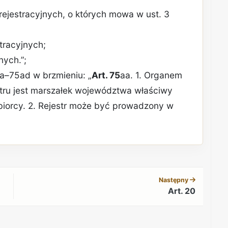
 rejestracyjnych, o których mowa w ust. 3
tracyjnych;
nych.”;
aa–75ad w brzmieniu: „
Art. 75
aa. 1. Organem
tru jest marszałek województwa właściwy
biorcy. 2. Rejestr może być prowadzony w
REKLAMA
Następny
Art. 20
REKLAMA