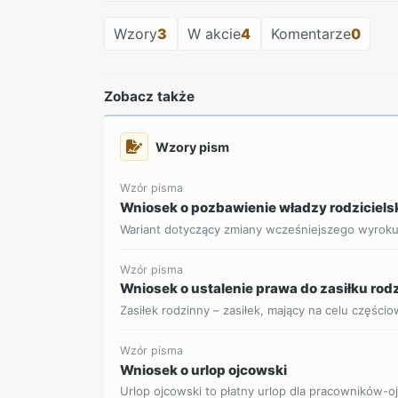
Wzory
3
W akcie
4
Komentarze
0
Zobacz także
Wzory pism
Wzór pisma
Wniosek o pozbawienie władzy rodziciels
Wariant dotyczący zmiany wcześniejszego wyrok
Wzór pisma
Wniosek o ustalenie prawa do zasiłku ro
Zasiłek rodzinny – zasiłek, mający na celu części
Wzór pisma
Wniosek o urlop ojcowski
Urlop ojcowski to płatny urlop dla pracowników-o