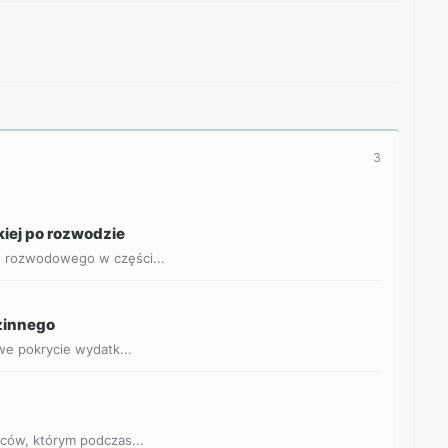
3
kiej po rozwodzie
u rozwodowego w części...
dzinnego
owe pokrycie wydatk...
jców, którym podczas...