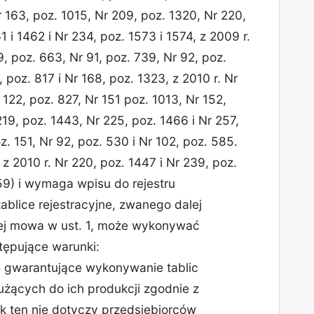
r 163, poz. 1015, Nr 209, poz. 1320, Nr 220,
1 i 1462 i Nr 234, poz. 1573 i 1574, z 2009 r.
79, poz. 663, Nr 91, poz. 739, Nr 92, poz.
 poz. 817 i Nr 168, poz. 1323, z 2010 r. Nr
 122, poz. 827, Nr 151 poz. 1013, Nr 152,
219, poz. 1443, Nr 225, poz. 1466 i Nr 257,
z. 151, Nr 92, poz. 530 i Nr 102, poz. 585.
 z 2010 r. Nr 220, poz. 1447 i Nr 239, poz.
459) i wymaga wpisu do rejestru
ablice rejestracyjne, zwanego dalej
tórej mowa w ust. 1, może wykonywać
stępujące warunki:
e gwarantujące wykonywanie tablic
łużących do ich produkcji zgodnie z
k ten nie dotyczy przedsiębiorców