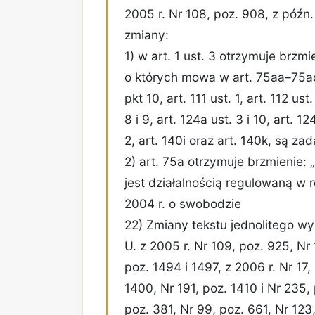
2005 r. Nr 108, poz. 908, z późn
zmiany:
1) w art. 1 ust. 3 otrzymuje brz
o których mowa w art. 75aa–75ac, a
pkt 10, art. 111 ust. 1, art. 112 ust.
8 i 9, art. 124a ust. 3 i 10, art. 12
2, art. 140i oraz art. 140k, są za
2) art. 75a otrzymuje brzmienie: „
jest działalnością regulowaną w 
2004 r. o swobodzie
22) Zmiany tekstu jednolitego w
U. z 2005 r. Nr 109, poz. 925, Nr
poz. 1494 i 1497, z 2006 r. Nr 17,
1400, Nr 191, poz. 1410 i Nr 235, 
poz. 381, Nr 99, poz. 661, Nr 123,