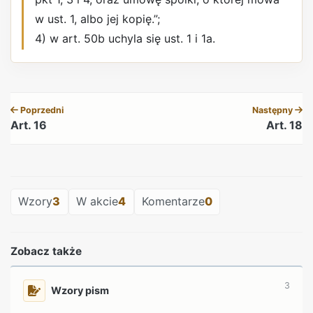
w ust. 1, albo jej kopię.”;
4) w art. 50b uchyla się ust. 1 i 1a.
REKLAMA
Poprzedni
Następny
Art. 16
Art. 18
REKLAMA
Wzory
3
W akcie
4
Komentarze
0
Zobacz także
3
Wzory pism