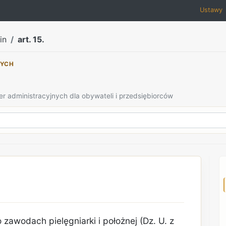
Ustawy
in
art. 15.
NYCH
er administracyjnych dla obywateli i przedsiębiorców
o zawodach pielęgniarki i położnej (Dz. U. z