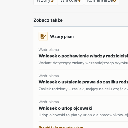
Zobacz także
Wzory pism
Wzór pisma
Wniosek o pozbawienie władzy rodziciels
Wariant dotyczący zmiany wcześniejszego wyrok
Wzór pisma
Wniosek o ustalenie prawa do zasiłku ro
Zasiłek rodzinny – zasiłek, mający na celu części
Wzór pisma
Wniosek o urlop ojcowski
Urlop ojcowski to płatny urlop dla pracowników-o
Przejdź do wzorów pism