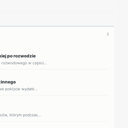
3
kiej po rozwodzie
u rozwodowego w części...
dzinnego
owe pokrycie wydatk...
jców, którym podczas...