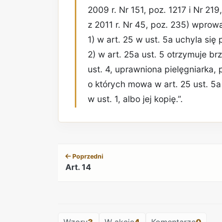
2009 r. Nr 151, poz. 1217 i Nr 219
z 2011 r. Nr 45, poz. 235) wprow
1) w art. 25 w ust. 5a uchyla się 
2) w art. 25a ust. 5 otrzymuje b
ust. 4, uprawniona pielęgniarka,
o których mowa w art. 25 ust. 5a 
w ust. 1, albo jej kopię.”.
Poprzedni
Art. 14
Wzory
3
W akcie
4
Komentarze
0