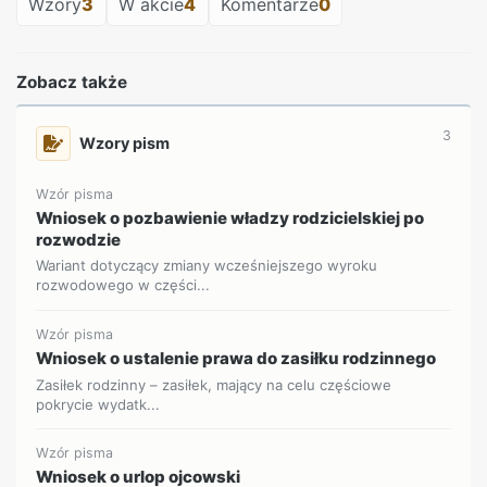
Wzory
3
W akcie
4
Komentarze
0
Zobacz także
3
Wzory pism
Wzór pisma
Wniosek o pozbawienie władzy rodzicielskiej po
rozwodzie
Wariant dotyczący zmiany wcześniejszego wyroku
rozwodowego w części...
Wzór pisma
Wniosek o ustalenie prawa do zasiłku rodzinnego
Zasiłek rodzinny – zasiłek, mający na celu częściowe
pokrycie wydatk...
Wzór pisma
Wniosek o urlop ojcowski