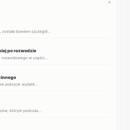
4
została bowiem szczegół...
kiej po rozwodzie
u rozwodowego w części...
dzinnego
owe pokrycie wydatk...
jców, którym podczas...