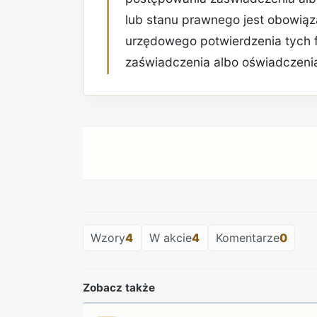
lub stanu prawnego jest obowią
urzędowego potwierdzenia tych 
zaświadczenia albo oświadczenia
Wzory
4
W akcie
4
Komentarze
0
Zobacz także