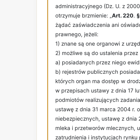
administracyjnego (Dz. U. z 2000 
otrzymuje brzmienie: „
Art. 220
.
§
żądać zaświadczenia ani oświadc
prawnego, jeżeli:
1) znane są one organowi z urzęd
2) możliwe są do ustalenia przez
a) posiadanych przez niego ewide
b) rejestrów publicznych posiad
których organ ma dostęp w drodz
w przepisach ustawy z dnia 17 lut
podmiotów realizujących zadania
ustawę z dnia 31 marca 2004 r. 
niebezpiecznych, ustawę z dnia 2
mleka i przetworów mlecznych, us
zatrudnienia i instytucjach rynku