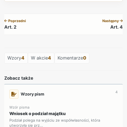
REKLAMA
Poprzedni
Następny
Art. 2
Art. 4
REKLAMA
Wzory
4
W akcie
4
Komentarze
0
Zobacz także
4
Wzory pism
Wzór pisma
Wniosek o podział majątku
Podział polega na wyjściu ze współwłasności, która
utworzyła się prz...