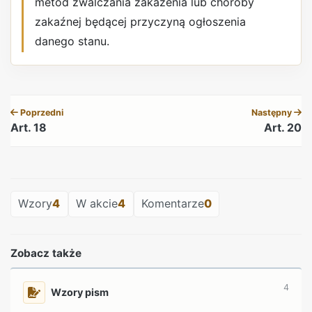
metod zwalczania zakażenia lub choroby
zakaźnej będącej przyczyną ogłoszenia
danego stanu.
REKLAMA
Poprzedni
Następny
Art. 18
Art. 20
REKLAMA
Wzory
4
W akcie
4
Komentarze
0
Zobacz także
4
Wzory pism