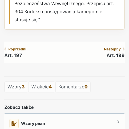
Bezpieczeństwa Wewnętrznego. Przepisu art.
304 Kodeksu postępowania karnego nie
stosuje się.”
REKLAMA
Poprzedni
Następny
Art. 197
Art. 199
REKLAMA
Wzory
3
W akcie
4
Komentarze
0
Zobacz także
3
Wzory pism