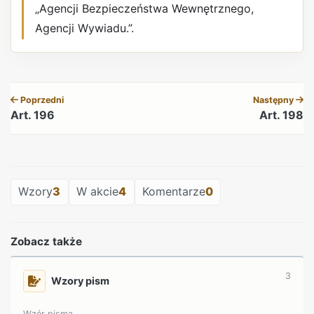
„Agencji Bezpieczeństwa Wewnętrznego,
Agencji Wywiadu.”.
REKLAMA
Poprzedni
Następny
Art. 196
Art. 198
REKLAMA
Wzory
3
W akcie
4
Komentarze
0
Zobacz także
3
Wzory pism
Wzór pisma