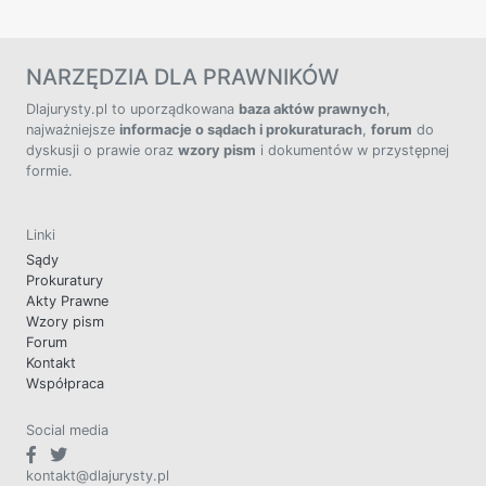
NARZĘDZIA DLA PRAWNIKÓW
Dlajurysty.pl to uporządkowana
baza aktów prawnych
,
najważniejsze
informacje o sądach i prokuraturach
,
forum
do
dyskusji o prawie oraz
wzory pism
i dokumentów w przystępnej
formie.
Linki
Sądy
Prokuratury
Akty Prawne
Wzory pism
Forum
Kontakt
Współpraca
Social media
kontakt@dlajurysty.pl