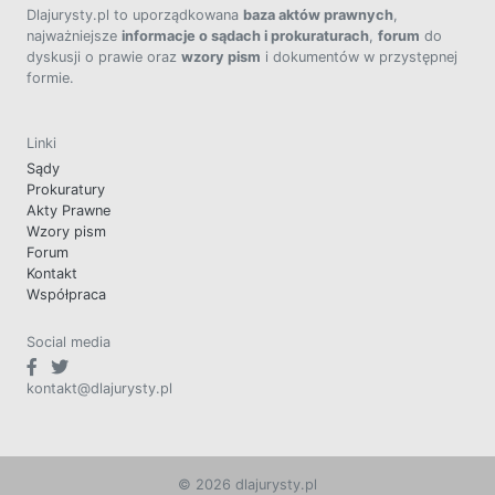
Dlajurysty.pl to uporządkowana
baza aktów prawnych
,
najważniejsze
informacje o sądach i prokuraturach
,
forum
do
dyskusji o prawie oraz
wzory pism
i dokumentów w przystępnej
formie.
Linki
Sądy
Prokuratury
Akty Prawne
Wzory pism
Forum
Kontakt
Współpraca
Social media
kontakt@dlajurysty.pl
© 2026 dlajurysty.pl