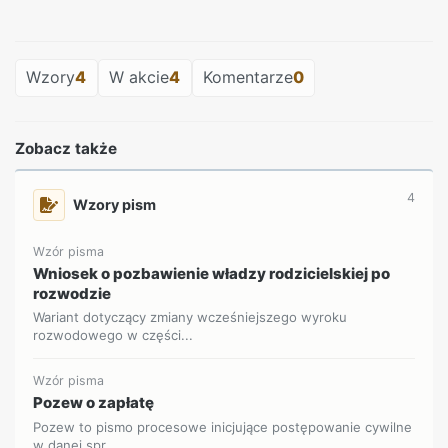
REKLAMA
Wzory
4
W akcie
4
Komentarze
0
Zobacz także
4
Wzory pism
Wzór pisma
Wniosek o pozbawienie władzy rodzicielskiej po
rozwodzie
Wariant dotyczący zmiany wcześniejszego wyroku
rozwodowego w części...
Wzór pisma
Pozew o zapłatę
Pozew to pismo procesowe inicjujące postępowanie cywilne
w danej spr...