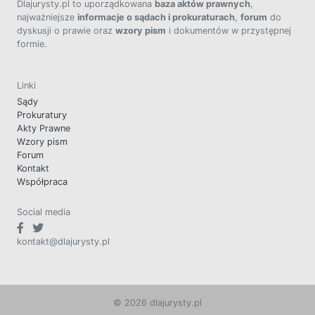
Dlajurysty.pl to uporządkowana
baza aktów prawnych
,
najważniejsze
informacje o sądach i prokuraturach
,
forum
do
dyskusji o prawie oraz
wzory pism
i dokumentów w przystępnej
formie.
Linki
Sądy
Prokuratury
Akty Prawne
Wzory pism
Forum
Kontakt
Współpraca
Social media
kontakt@dlajurysty.pl
© 2026 dlajurysty.pl