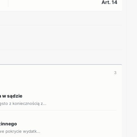
Art. 14
REKLAMA
3
 w sądzie
sto z koniecznością z...
dzinnego
owe pokrycie wydatk...