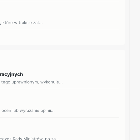
które w trakcie zat...
eracyjnych
o tego uprawnionym, wykonuje...
 ocen lub wyrażanie opinii...
rezes Rady Ministrów, po za...