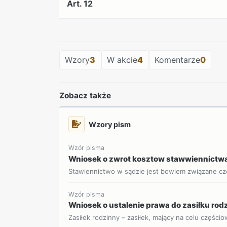
Art. 12
Wzory
3
W akcie
4
Komentarze
0
Zobacz także
Wzory pism
Wzór pisma
Wniosek o zwrot kosztow stawwiennictwa
Stawiennictwo w sądzie jest bowiem związane czę
Wzór pisma
Wniosek o ustalenie prawa do zasiłku ro
Zasiłek rodzinny – zasiłek, mający na celu części