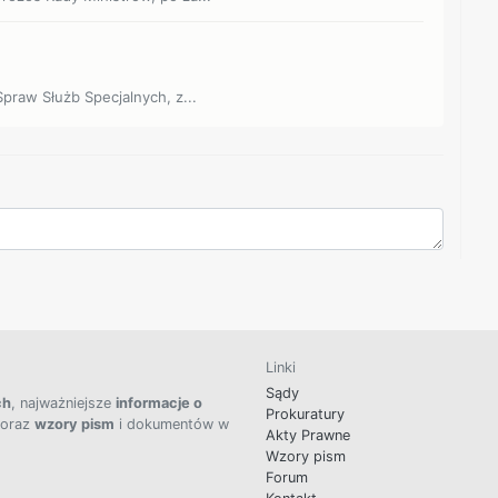
Spraw Służb Specjalnych, z...
Linki
Sądy
ch
, najważniejsze
informacje o
Prokuratury
 oraz
wzory pism
i dokumentów w
Akty Prawne
Wzory pism
Forum