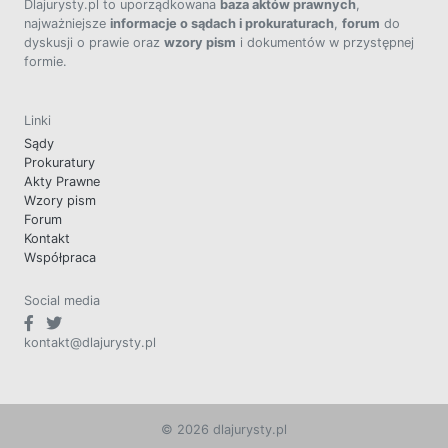
Dlajurysty.pl to uporządkowana
baza aktów prawnych
,
najważniejsze
informacje o sądach i prokuraturach
,
forum
do
dyskusji o prawie oraz
wzory pism
i dokumentów w przystępnej
formie.
Linki
Sądy
Prokuratury
Akty Prawne
Wzory pism
Forum
Kontakt
Współpraca
Social media
kontakt@dlajurysty.pl
© 2026 dlajurysty.pl