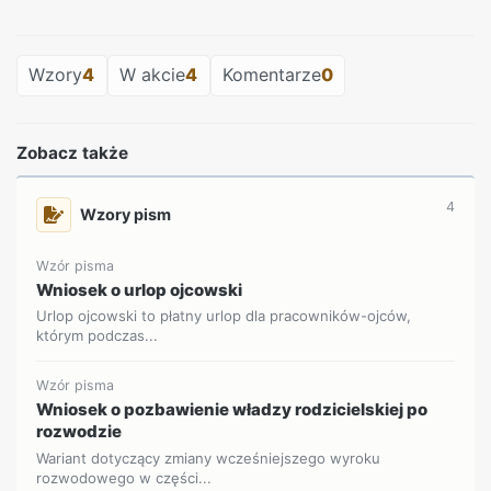
REKLAMA
Wzory
4
W akcie
4
Komentarze
0
Zobacz także
4
Wzory pism
Wzór pisma
Wniosek o urlop ojcowski
Urlop ojcowski to płatny urlop dla pracowników-ojców,
którym podczas...
Wzór pisma
Wniosek o pozbawienie władzy rodzicielskiej po
rozwodzie
Wariant dotyczący zmiany wcześniejszego wyroku
rozwodowego w części...