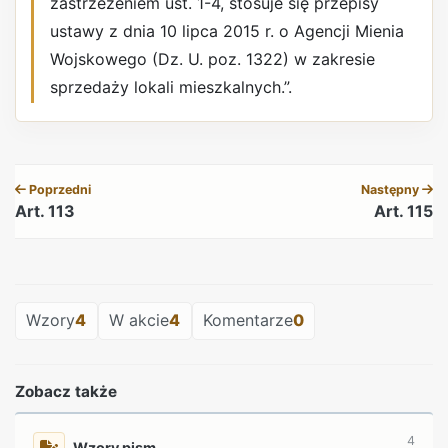
zastrzeżeniem ust. 1-4, stosuje się przepisy
ustawy z dnia 10 lipca 2015 r. o Agencji Mienia
Wojskowego (Dz. U. poz. 1322) w zakresie
sprzedaży lokali mieszkalnych.”.
REKLAMA
Poprzedni
Następny
Art. 113
Art. 115
REKLAMA
Wzory
4
W akcie
4
Komentarze
0
Zobacz także
4
Wzory pism