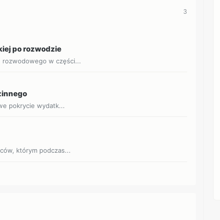
3
kiej po rozwodzie
u rozwodowego w części...
dzinnego
owe pokrycie wydatk...
jców, którym podczas...