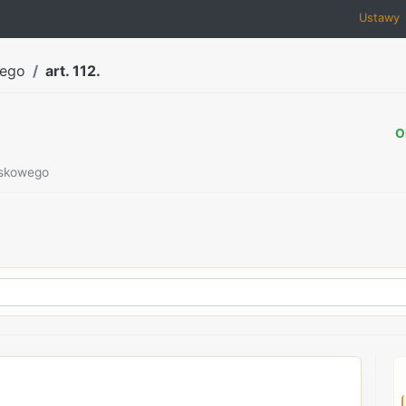
Ustawy
wego
art. 112.
O
ojskowego