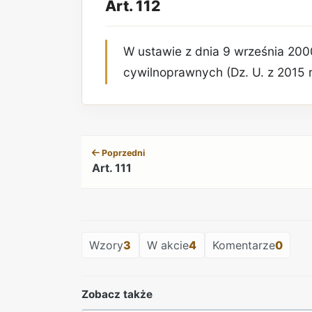
Art. 112
W ustawie z dnia 9 września 200
cywilnoprawnych (Dz. U. z 2015 r.
Poprzedni
Art. 111
Wzory
3
W akcie
4
Komentarze
0
Zobacz także