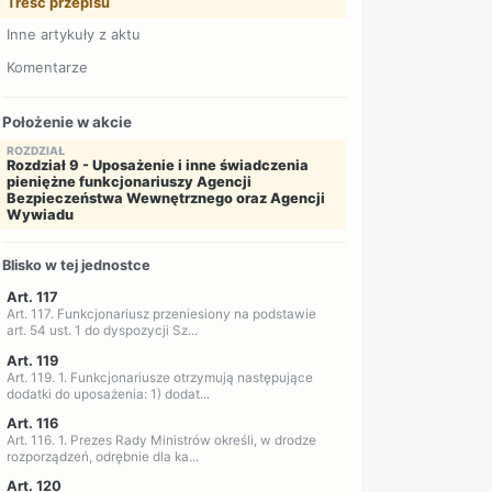
Treść przepisu
Inne artykuły z aktu
Komentarze
Położenie w akcie
ROZDZIAŁ
Rozdział 9 - Uposażenie i inne świadczenia
pieniężne funkcjonariuszy Agencji
Bezpieczeństwa Wewnętrznego oraz Agencji
Wywiadu
Blisko w tej jednostce
Art. 117
Art. 117. Funkcjonariusz przeniesiony na podstawie
art. 54 ust. 1 do dyspozycji Sz...
Art. 119
Art. 119. 1. Funkcjonariusze otrzymują następujące
dodatki do uposażenia: 1) dodat...
Art. 116
Art. 116. 1. Prezes Rady Ministrów określi, w drodze
rozporządzeń, odrębnie dla ka...
Art. 120