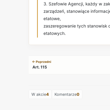
3. Szefowie Agencji, każdy w zak
zarządzeń, stanowiące informacj
etatowe,
zaszeregowanie tych stanowisk d
etatowych.
Poprzedni
Art. 115
W akcie
4
Komentarze
0