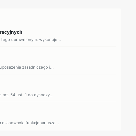
eracyjnych
o tego uprawnionym, wykonuje...
 uposażenia zasadniczego i...
 art. 54 ust. 1 do dyspozy...
m mianowania funkcjonariusza...