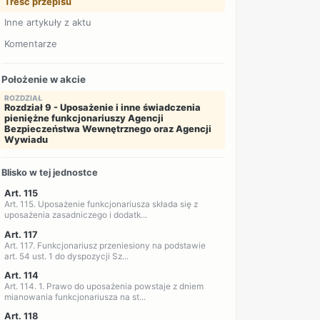
Treść przepisu
Inne artykuły z aktu
Komentarze
Położenie w akcie
ROZDZIAŁ
Rozdział 9 - Uposażenie i inne świadczenia
pieniężne funkcjonariuszy Agencji
Bezpieczeństwa Wewnętrznego oraz Agencji
Wywiadu
Blisko w tej jednostce
Art. 115
Art. 115. Uposażenie funkcjonariusza składa się z
uposażenia zasadniczego i dodatk...
Art. 117
Art. 117. Funkcjonariusz przeniesiony na podstawie
art. 54 ust. 1 do dyspozycji Sz...
Art. 114
Art. 114. 1. Prawo do uposażenia powstaje z dniem
mianowania funkcjonariusza na st...
Art. 118