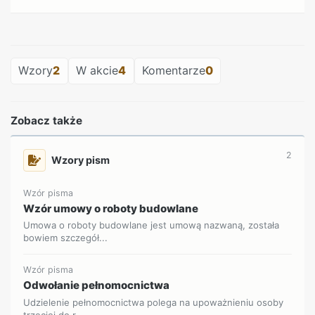
REKLAMA
Wzory
2
W akcie
4
Komentarze
0
Zobacz także
2
Wzory pism
Wzór pisma
Wzór umowy o roboty budowlane
Umowa o roboty budowlane jest umową nazwaną, została
bowiem szczegół...
Wzór pisma
Odwołanie pełnomocnictwa
Udzielenie pełnomocnictwa polega na upoważnieniu osoby
trzeciej do r...